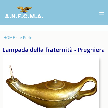
A.N.F.C.M.A.
HOME
·
Le Perle
Lampada della fraternità - Preghiera