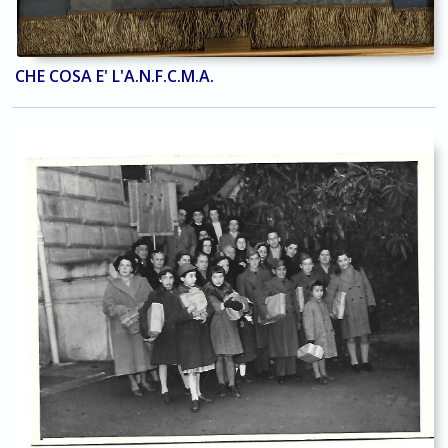
CHE COSA E' L'A.N.F.C.M.A.