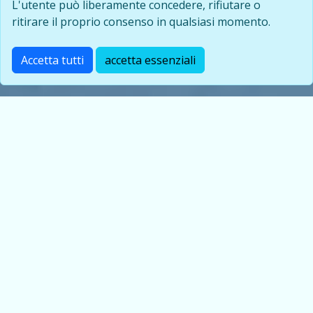
L'utente può liberamente concedere, rifiutare o
ritirare il proprio consenso in qualsiasi momento.
Accetta tutti
accetta essenziali
Chi siamo
L’Associazione Nazionale Famiglie Caduti e Mutilati
dell’Aeronautica (A.N.F.C.M.A.) nasce il 27 ottobre 1937 e
riunisce le famiglie degli appartenenti alla Aeronautica
Militare, deceduti in servizio di volo o per altre cause di