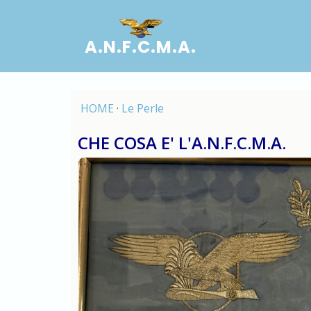
A.N.F.C.M.A.
HOME
·
Le Perle
CHE COSA E' L'A.N.F.C.M.A.