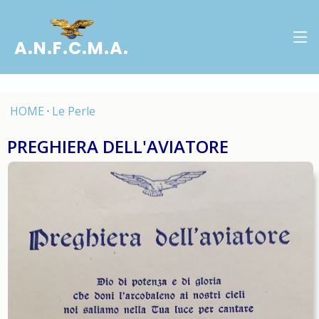
A.N.F.C.M.A.
HOME
·
Le Perle
PREGHIERA DELL'AVIATORE