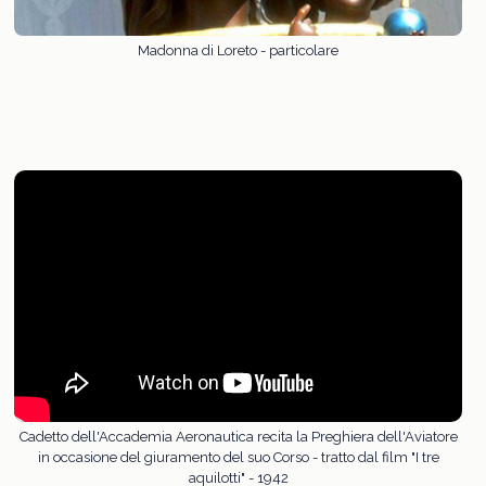
Madonna di Loreto - particolare
Cadetto dell'Accademia Aeronautica recita la Preghiera dell'Aviatore
in occasione del giuramento del suo Corso - tratto dal film "I tre
aquilotti" - 1942