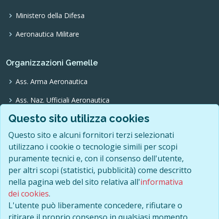
Ministero della Difesa
Aeronautica Militare
Organizzazioni Gemelle
Ass. Arma Aeronautica
Ass. Naz. Ufficiali Aeronautica
Questo sito utilizza cookies
Ass. Trasvolatori Atlantici
Questo sito e alcuni fornitori terzi selezionati
Ass. Pionieri Aeronautica
utilizzano i cookie o tecnologie simili per scopi
O.N.F.A.
puramente tecnici e, con il consenso dell'utente,
per altri scopi (statistici, pubblicità) come descritto
nella pagina web del sito relativa all'
informativa
dei cookies
.
L'utente può liberamente concedere, rifiutare o
© 2026 · I diritti delle immagini e dei testi sono riservati. È
ritirare il proprio consenso in qualsiasi momento.